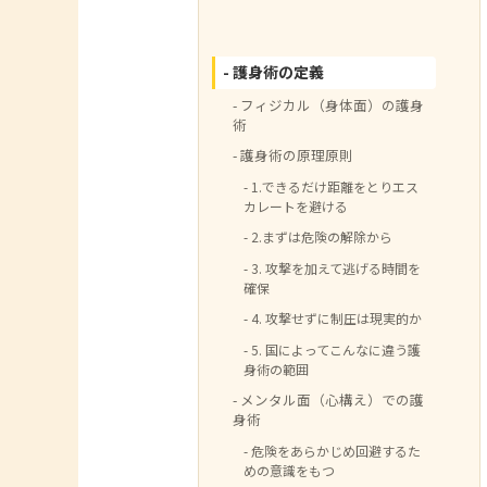
護身術の定義
フィジカル（身体面）の護身
術
護身術の原理原則
1.できるだけ距離をとりエス
カレートを避ける
2.まずは危険の解除から
3. 攻撃を加えて逃げる時間を
確保
4. 攻撃せずに制圧は現実的か
5. 国によってこんなに違う護
身術の範囲
メンタル面（心構え）での護
身術
危険をあらかじめ回避するた
めの意識をもつ