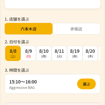
1. 店舗を選ぶ
六本木店
赤坂店
2. 日付を選ぶ
8/8
8/9
8/10
8/11
8/19
8/20
8
(土)
(日)
(月)
(火)
(水)
(木)
(
3. 時間を選ぶ
15:10〜16:00
選ぶ
Aggressive BAG