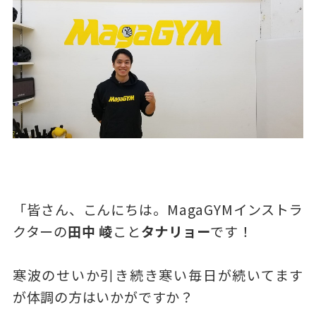
「皆さん、こんにちは。MagaGYMインストラ
クターの
田中 崚
こと
タナリョー
です！
寒波のせいか引き続き寒い毎日が続いてます
が体調の方はいかがですか？