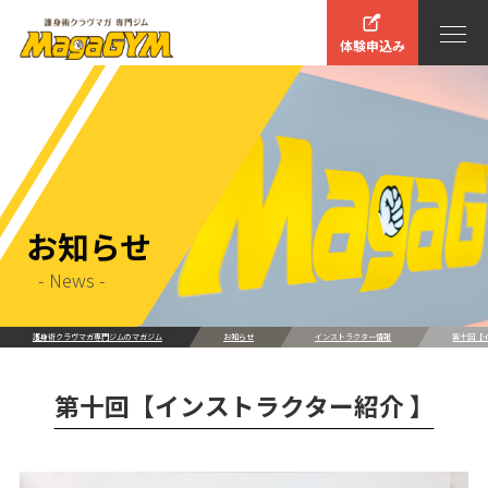
体験申込み
お知らせ
- News -
護身術クラヴマガ専門ジムのマガジム
お知らせ
インストラクター情報
第十回【
第十回【インストラクター紹介 】