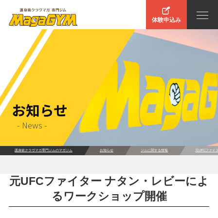
体験申込み
お知らせ
- News -
護身術クラヴマガ専門ジムのマガジム
お知らせ
ジムに関する情報
元UFCファイ
元UFCファイター ナタン・レビーによ
るワークショップ開催