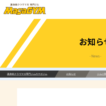
お知ら
- News -
護身術クラヴマガ専門ジムのマガジム
お知らせ
ジムに