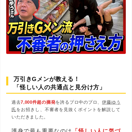
万引きGメンが教える！
「怪しい人の共通点と見分け方」
過去
7,000件超の摘発
を誇るプロ中のプロ、
伊藤ゆう
氏
をお招きし、不審者を見抜くポイントを解説して
いただきました。
護身で最も重要なのは
「怪しい人に気づ