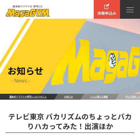
体験申込み
お知らせ
- News -
護身術クラヴマガ専門ジムのマガジム
お知らせ
ジムに関する情報
テレビ東京 
テレビ東京 バカリズムのちょっとバカ
りハカってみた！出演ほか