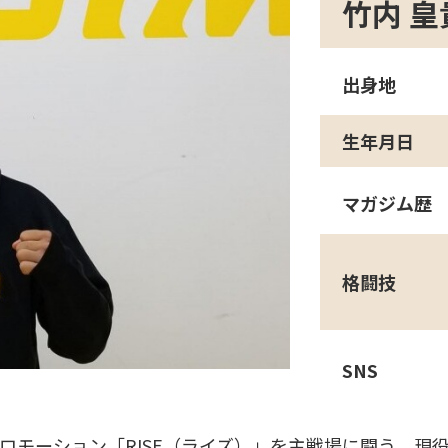
竹内 皇
出身地
生年月日
マガジム歴
格闘技
SNS
ロモーション「RISE（ライズ）」を主戦場に闘う、現