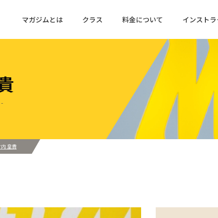
マガジムとは
クラス
料金について
インストラ
貴
 -
竹内 皇貴