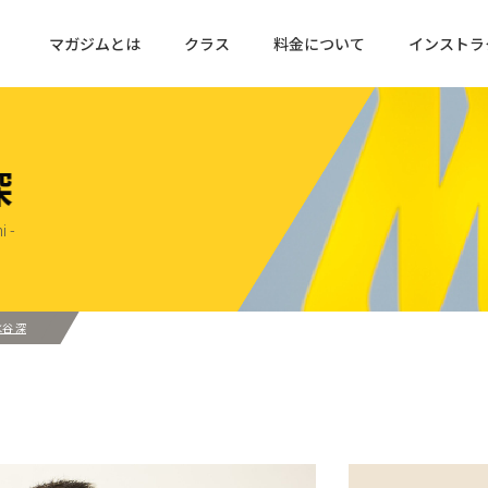
マガジムとは
クラス
料金について
インストラ
深
i -
谷 深